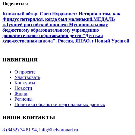
Поделиться
Книжный обзор. Свен Нурдквист: История о том, как
Финдус потерялся, когда был маленький.
МЕДАЛЬ
«Лучшей российской школе»: Муниципальному
бюджетному образовательному учреждению
дополнительного образования детей "Детская
художественная школа", Россия, ЯНАО, г.Новый Уренгой
навигация
О проекте
Участвовать
Конкурсы
Новости
Жюри
Регионы
Политика обработки персональных данных
наши контакты
8 (8452) 74 81 94, info@belvoronart.ru