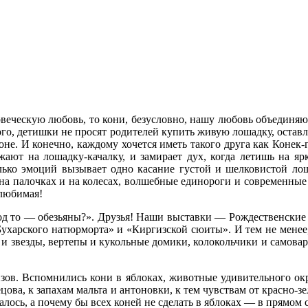
веческую любовь, то кони, безусловно, нашу любовь объединяют
го, детишки не просят родителей купить живую лошадку, оставл
оне. И конечно, каждому хочется иметь такого друга как Конек
ажают на лошадку-качалку, и замирает дух, когда летишь на я
ько эмоций вызывает одно касание густой и шелковистой ло
а палочках и на колесах, волшебные единороги и современные
 любимая!
д то — обезьяны?». Друзья! Наши выставки — Рождественские 
ухарского натюрморта» и «Киргизской сюиты». И тем не менее,
 звезды, вертепы и кукольные домики, колокольчики и самовары 
изов. Вспомнились кони в яблоках, животные удивительного ок
цова, к запахам мальта и антоновки, к тем чувствам от красно-з
сь, а почему бы всех коней не сделать в яблоках — в прямом с