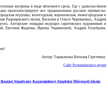
тенные витрины в виде яблочного среза. Где с удовольствием
шадки проиллюстрируют все традиционные русские промыслы:
городская игрушка, вологодская, воронежская, нижегородская и
ков Радищевского музея, Василия и Ольги Черевковых, Андрея
угих. Авторские лошадки ведущих саратовских художников и
ой, Евгения Жадеева, Ирины Украиновой, Андрея Голубцова.
ние!
Автор: Тараканова Наталья Сергеевна
Сайт Радищевского музея
Oktatási Alapítvány Kozármislenyi Alapfokú Művészeti Iskola