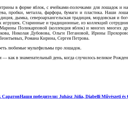
рины в форме яблок, с ячейками-полочками для лошадок и нас
рева, пробки, металла, фарфора, бумаги и пластика. Наши ло
адиция, дымка, североархангельская традиция, мордовская и бо
х игрушек. Старинные и традиционные, из коллекций сотрудни
 Марины Поликарповой (коллекция яблок) и многих многих др
евкова, Николая Дубовова, Ольги Пегановой, Ирины Прохоров
еонтьевых, Романа Кирина, Сергея Петрова.
реть любимые мультфильмы про лошадок.
м — как в знаменательный день, когда случилось великое Рожде
. Саратов
Наши победители: Juhász Júlia, Diabelli Művészeti és 