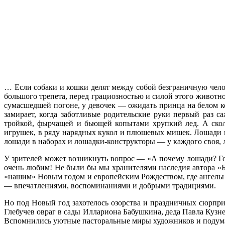
… Если собаки и кошки делят между собой безграничную чело
большого трепета, перед грациозностью и силой этого животно
сумасшедшей погоне, у девочек — ожидать принца на белом к
замирает, когда заботливые родительские руки первый раз с
тройкой, фырчащей и бьющей копытами хрупкий лед. А скол
игрушек, в ряду нарядных кукол и плюшевых мишек. Лошади н
лошади в наборах и лошадки-конструкторы — у каждого своя,
У зрителей может возникнуть вопрос — «А почему лошади? Го
очень любим! Не были бы мы хранителями наследия автора «Б
«нашим» Новым годом и европейским Рождеством, где ангелы и
— впечатлениями, воспоминаниями и добрыми традициями.
Но под Новый год захотелось озорства и праздничных сюрпр
Глебучев овраг в сады Иллариона Бабушкина, деда Павла Кузне
Вспомнились уютные пасторальные миры художников и подумало