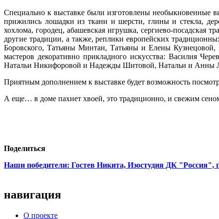
Специально к выставке были изготовлены необыкновенные вит
прижились лошадки из ткани и шерсти, глины и стекла, де
хохлома, городец, абашевская игрушка, сергиево-посадская тр
другие традиции, а также, реплики европейских традиционны
Боровского, Татьяны Минтан, Татьяны и Елены Кузнецовой,
мастеров декоративно прикладного искусства: Василия Чер
Натальи Никифоровой и Надежды Шитовой, Натальи и Анны Л
Приятным дополнением к выставке будет возможность посмот
А еще… в доме пахнет хвоей, это традиционно, и свежим сено
Поделиться
Наши победители: Гостев Никита, Изостудия ДК "Россия", г
навигация
О проекте