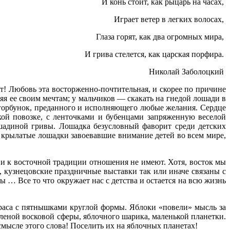
И конь стоит, как рыцарь на часах,
Играет ветер в легких волосах,
Глаза горят, как два огромных мира,
И грива стелется, как царская порфира.
Николай Заболоцкий
! Любовь эта восторженно-почтительная, и скорее по причине
яя ее своим мечтам; у мальчиков — скакать на гнедой лошади в
-горбунок, преданного и исполняющего любые желания. Сердце
ркой повозке, с ленточками и бубенцами запряженную веселой
шадиной гривы. Лошадка безусловный фаворит среди детских
 крылатые лошадки завоевавшие внимание детей во всем мире,
и к восточной традиции отношения не имеют. Хотя, восток мы
 кузнецовские праздничные выставки так или иначе связаны с
… Все то что окружает нас с детства и остается на всю жизнь
раса с пятнышками круглой формы. Яблоки «повели» мысль за
еленой восковой сферы, яблочного шарика, маленькой планетки.
мысле этого слова! Поселить их на яблочных планетах!