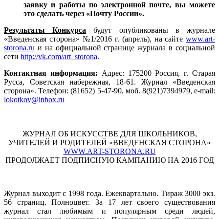
заявку и работы по электронной почте, вы можете
это сделать через «Почту России».
Результаты Конкурса
будут опубликованы в журнале
«Введенская сторона» №1/2016 г. (апрель), на сайте
www
.
art
-
storona
.
ru
и на официальной странице журнала в социальной
сети
http://vk.com/art_storona
.
Контактная информация:
Адрес: 175200 Россия, г. Старая
Русса, Советская набережная, 18-61. Журнал «Введенская
сторона». Телефон: (81652) 5-47-90, моб. 8(921)7394979, e-mail:
lokotkov
@
inbox
.
ru
ЖУРНАЛ ОБ ИСКУССТВЕ ДЛЯ ШКОЛЬНИКОВ,
УЧИТЕЛЕЙ И РОДИТЕЛЕЙ «ВВЕДЕНСКАЯ СТОРОНА»
WWW.ART-STORONA.RU
ПРОДОЛЖАЕТ ПОДПИСНУЮ КАМПАНИЮ НА 2016 ГОД
Журнал выходит с 1998 года. Ежеквартально. Тираж 3000 экз.
56 страниц. Полноцвет. За 17 лет своего существования
журнал стал любимым и популярным среди людей,