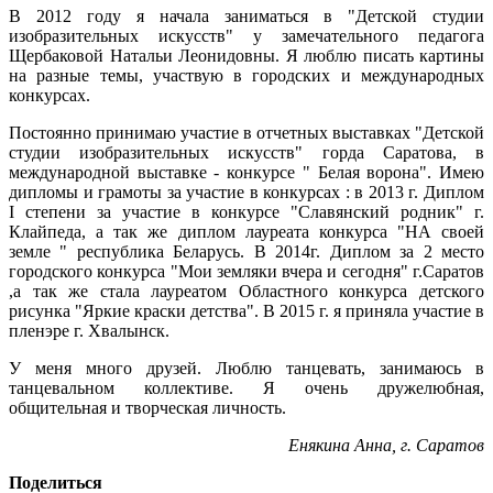
В 2012 году я начала заниматься в "Детской студии
изобразительных искусств" у замечательного педагога
Щербаковой Натальи Леонидовны. Я люблю писать картины
на разные темы, участвую в городских и международных
конкурсах.
Постоянно принимаю участие в отчетных выставках "Детской
студии изобразительных искусств" горда Саратова, в
международной выставке - конкурсе " Белая ворона". Имею
дипломы и грамоты за участие в конкурсах : в 2013 г. Диплом
I степени за участие в конкурсе "Славянский родник" г.
Клайпеда, а так же диплом лауреата конкурса "НА своей
земле " республика Беларусь. В 2014г. Диплом за 2 место
городского конкурса "Мои земляки вчера и сегодня" г.Саратов
,а так же стала лауреатом Областного конкурса детского
рисунка "Яркие краски детства". В 2015 г. я приняла участие в
пленэре г. Хвалынск.
У меня много друзей. Люблю танцевать, занимаюсь в
танцевальном коллективе. Я очень дружелюбная,
общительная и творческая личность.
Енякина Анна, г. Саратов
Поделиться