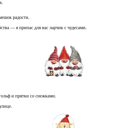
в.
мешок радости.
тва — я припас для вас ларчик с чудесами.
ольф и прятки со снежками.
улице.