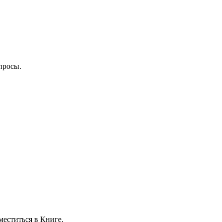
просы.
меститься в Книге.