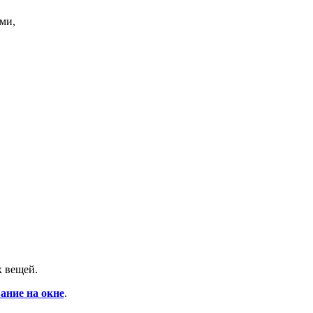
ми,
х вещей.
ание на окне
.