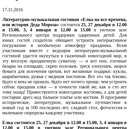
17.11.2016
Литературно-музыкальная гостиная «Елка на все времена,
или история Деда Мороза»
состоится
25, 27 декабря в 12.00
и 15.00, 3, 4 января в 12.00 и 15.00
в уютном зале
Регионального центра поддержки одаренных детей. Для
юных гостей создатели обещают устроить интерактивное
погружение в необычную атмосферу праздника. Всем
участникам вместе с ведущим литературно-музыкальной
гостиной удастся окунуться в сказочный новогодний мир, в
эту веселую праздничную суматоху — и вот они, елочные
базары на площадях, скрип полозьев, треск хлопушек, шорох
бумаги для золочения орехов, вот желанные подарки: куклы,
шарабанчики, ружья с медным пистоном. Все это так близко,
будто и века не прошло, будто нет ничего проще, чем устроить
сейчаc праздник елки — в точности такой же, как и сто лет
тому назад! Привествуются новогодние костюмы, а для детей
постарше дресс-код бальное платье или костюм. В программе
историческое, литературное, музыкальное путешествие в
новый год за 100 последних лет, сладкий стол, фотосессия и
маленькие сюрпризы каждому участнику.
Елка состоится 25, 27 декабря в 12.00 и 15.00, 3, 4 января в
12.00 и 15.00 в уютном зале Регионального центра