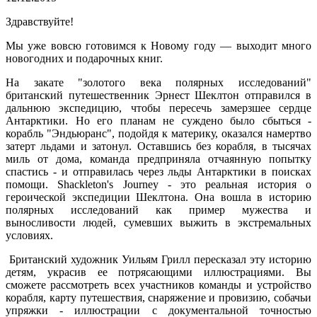
Здравствуйте!
Мы уже вовсю готовимся к Новому году — выходит много
новогодних и подарочных книг.
На закате "золотого века полярных исследований"
британский путешественник Эрнест Шеклтон отправился в
дальнюю экспедицию, чтобы пересечь замерзшее сердце
Антарктики. Но его планам не суждено было сбыться -
корабль "Эндьюранс", подойдя к материку, оказался намертво
затерт льдами и затонул. Оставшись без корабля, в тысячах
миль от дома, команда предприняла отчаянную попытку
спастись - и отправилась через льды Антарктики в поисках
помощи. Shackleton's Journey - это реальная история о
героической экспедиции Шеклтона. Она вошла в историю
полярных исследований как пример мужества и
выносливости людей, сумевших выжить в экстремальных
условиях.
Британский художник Уильям Грилл пересказал эту историю
детям, украсив ее потрясающими иллюстрациями. Вы
сможете рассмотреть всех участников команды и устройство
корабля, карту путешествия, снаряжение и провизию, собачьи
упряжки - иллюстрации с документальной точностью