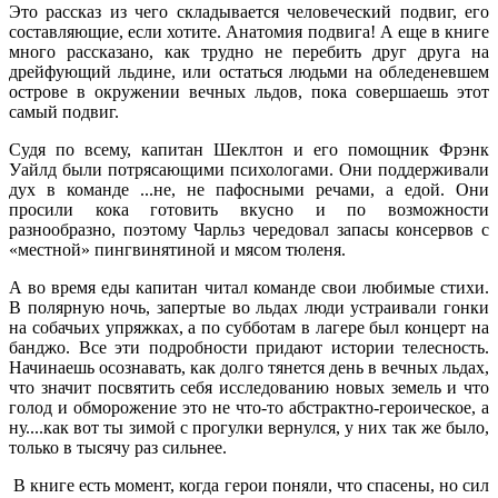
Это рассказ из чего складывается человеческий подвиг, его
составляющие, если хотите. Анатомия подвига! А еще в книге
много рассказано, как трудно не перебить друг друга на
дрейфующий льдине, или остаться людьми на обледеневшем
острове в окружении вечных льдов, пока совершаешь этот
самый подвиг.
Судя по всему, капитан Шеклтон и его помощник Фрэнк
Уайлд были потрясающими психологами. Они поддерживали
дух в команде ...не, не пафосными речами, а едой. Они
просили кока готовить вкусно и по возможности
разнообразно, поэтому Чарльз чередовал запасы консервов с
«местной» пингвинятиной и мясом тюленя.
А во время еды капитан читал команде свои любимые стихи.
В полярную ночь, запертые во льдах люди устраивали гонки
на собачьих упряжках, а по субботам в лагере был концерт на
банджо. Все эти подробности придают истории телесность.
Начинаешь осознавать, как долго тянется день в вечных льдах,
что значит посвятить себя исследованию новых земель и что
голод и обморожение это не что-то абстрактно-героическое, а
ну....как вот ты зимой с прогулки вернулся, у них так же было,
только в тысячу раз сильнее.
В книге есть момент, когда герои поняли, что спасены, но сил