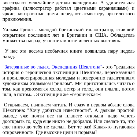
воссоздают мельчайшие детали экспедиции. А удивительная
графика (иллюстратор работал цветными карандашами) и
яркие, контрастные цвета передают атмосферу арктического
приключения.
Уильям Грилл - молодой британский иллюстратор, ставший
открытием последних лет в Британии и США. Обладатель
множества наград, участник многочисленных выставок.
У нас эта весьма необычная книга появилась пару недель
назад.
"Затерянные во льдах. Экспедиция Шеклтона"
- это "реальная
история о героической экспедиции Шеклтона, пересказанная
и проиллюстрированная молодым и невероятно талантливым
художником Уильямом Гриллом". Мы приготовились читать о
том, как превозмогая холод, ветер и голод они плыли, потом
шли, а потом.... Экспедиция же «героическая»!
Открываем, начинаем читать. И сразу в первом абзаце слова
Шеклтона: "Хочу добиться известности". А дальше простой
вывод: уже почти все на планете открыли, надо успеть
дооткрыть то, куда еще никто не добрался. Или сделать то, что
еще никто до тебя не сделал. Вот те раз! Какая-то пугающая
откровенность. Где высокие цели и порывы?