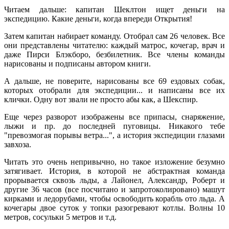
Читаем дальше: капитан Шеклтон ищет деньги на
экспедицию. Какие деньги, когда впереди Открытия!
Затем капитан набирает команду. Отобрал сам 26 человек. Все
они представлены читателю: каждый матрос, кочегар, врач и
даже Пирси Блэкборо, безбилетник. Все члены команды
нарисованы и подписаны автором книги.
А дальше, не поверите, нарисованы все 69 ездовых собак,
которых отобрали для экспедиции... и написаны все их
клички. Одну вот звали не просто абы как, а Шекспир.
Еще через разворот изображены все припасы, снаряжение,
лыжи и пр. до последней пуговицы. Никакого тебе
"превозмогая порывы ветра...", а история экспедиции глазами
завхоза.
Читать это очень непривычно, но такое изложение безумно
затягивает. История, в которой не абстрактная команда
прорывается сквозь льды, а Лайонел, Александр, Роберт и
другие 36 часов (все посчитано и запротоколировано) машут
кирками и ледорубами, чтобы освободить корабль ото льда. А
кочегары двое суток у топки разогревают котлы. Волны 10
метров, сосульки 5 метров и т.д.