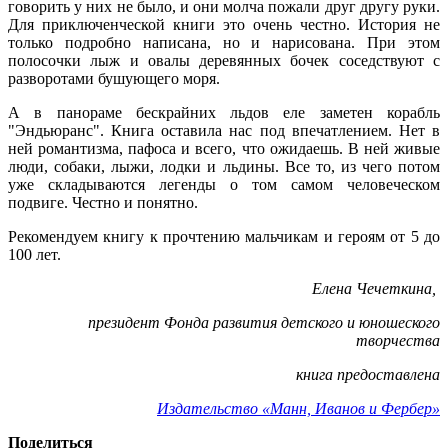
говорить у них не было, и они молча пожали друг другу руки.
Для приключенческой книги это очень честно. История не
только подробно написана, но и нарисована. При этом
полосочки лыж и овалы деревянных бочек соседствуют с
разворотами бушующего моря.
А в панораме бескрайних льдов еле заметен корабль
"Эндьюранс". Книга оставила нас под впечатлением. Нет в
ней романтизма, пафоса и всего, что ожидаешь. В ней живые
люди, собаки, лыжи, лодки и льдины. Все то, из чего потом
уже складываются легенды о том самом человеческом
подвиге. Честно и понятно.
Рекомендуем книгу к прочтению мальчикам и героям от 5 до
100 лет.
Елена Чечеткина,
президент Фонда развития детского и юношеского
творчества
книга предоставлена
Издательство «Манн, Иванов и Фербер»
Поделиться