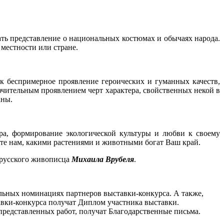
ть представление о национальных костюмах и обычаях народа.
й местности или
стране.
к беспримерное проявление героических и гуманных качеств,
ючительным проявлением черт характера, свойственных некой в
аны.
ора, формирование экологической культуры и любви к своему
жите нам, какими растениями и животными богат Ваш край.
 русского живописца
Михаила Врубеля
.
альных номинациях партнеров выставки-конкурса. А также,
авки-конкурса получат Диплом участника выставки.
представленных работ, получат Благодарственные письма.