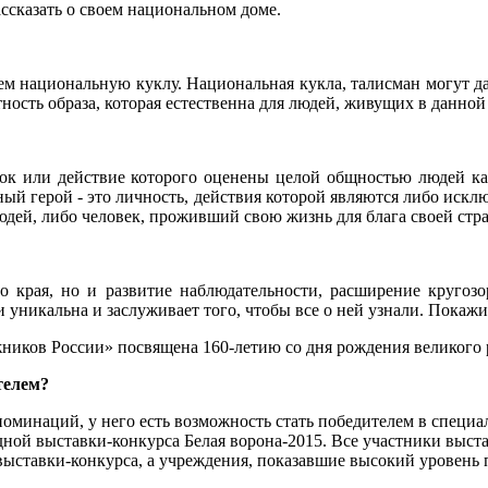
ассказать о своем национальном доме.
ем н
ациональную куклу.
Национальная кукла, талисман могут
да
ность образа, которая естественна для людей, живущих в данно
упок или действие которого оценены целой общностью людей ка
й герой - это личность, действия которой являются либо искл
дей, либо человек, проживший свою жизнь для блага своей стр
о края, но и развитие наблюдательности, расширение кругоз
и уникальна и заслуживает того, чтобы все о ней узнали. Пока
жников России» посвящена 160-летию со дня рождения великого
ителем?
номинаций, у него есть возможность стать победителем в специ
ной выставки-конкурса Белая ворона-2015. Все участники выст
ыставки-конкурса, а учреждения, показавшие высокий уровень 