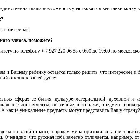
 единственная ваша возможность участвовать в выставке-конкур
е?
частие сейчас.
ного взноса, поможете?
тету по телефону + 7 927 220 06 58 с 9:00 до 19:00 по московс
ам и Вашему ребенку остается только решить, что интереснее и 
ьший отклик в вашей душе:
овных сферах ее бытия: культуре материальной, духовной и ч
иональные инструменты, сказочные персонажи, предметы обихода
. А какие уникальные предметы могут представить Вашу страну?
дельно взятой страны, народам мира приходилось приспосабли
 Очевидно, что русская изба заметно отличается, например, о