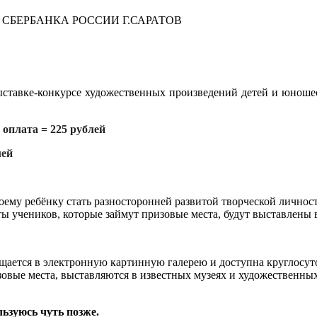
622 СБЕРБАНКА РОССИИ Г.САРАТОВ
ыставке-конкурсе художественных произведений детей и юношест
 оплата = 225 рублей
лей
ему ребёнку стать разносторонней развитой творческой личность
ты учеников, которые займут призовые места, будут выставлены
щается в электронную картинную галерею и доступна круглосуто
зовые места, выставляются в известных музеях и художественн
льзуюсь чуть позже.