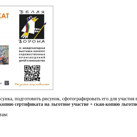
исунка, подготовить рисунок, сфотографировать его для участия 
н-копию сертификата на льготное участие + скан-копию льготн
там: