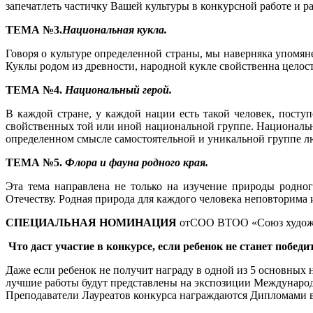
запечатлеть частичку Вашей культуры в конкурсной работе и р
ТЕМА №3.
Национальная кукла.
Говоря о культуре определенной страны, мы наверняка упомян
Куклы родом из древности, народной кукле свойственна целост
ТЕМА №4.
Национальный герой.
В каждой стране, у каждой нации есть такой человек, пост
свойственных той или иной национальной группе. Национальны
определенном смысле самостоятельной и уникальной группе лю
ТЕМА №5.
Флора и фауна родного края.
Эта тема направлена не только на изучение природы родног
Отечеству. Родная природа для каждого человека неповторима 
СПЕЦИАЛЬНАЯ НОМИНАЦИЯ
от
СОО ВТОО
«С
оюз худо
Что даст участие в конкурсе, если ребенок не станет побед
Даже если ребенок не получит награду в одной из 5 основных 
лучшие работы будут представлены на экспозиции Международ
Преподаватели Лауреатов конкурса награждаются Дипломами в